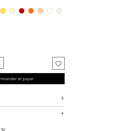
mander et payer
: Facile-Moyen
 3h.