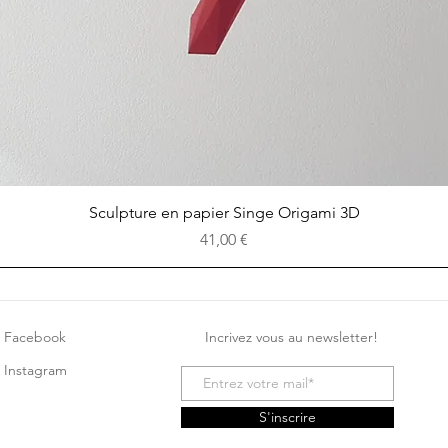
Aperçu rapide
Sculpture en papier Singe Origami 3D
Prix
41,00 €
Facebook
Incrivez vous au newsletter!
Instagram
S'inscrire