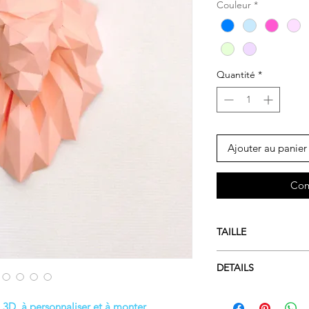
Couleur
*
Quantité
*
Ajouter au panier
Com
TAILLE
Hauteur : 45 cm
DETAILS
Largeur : 34 cm
Profondeur : 20 cm
Niveau de difficulté 
 3D, à personnaliser et à monter.
Temps de montage :