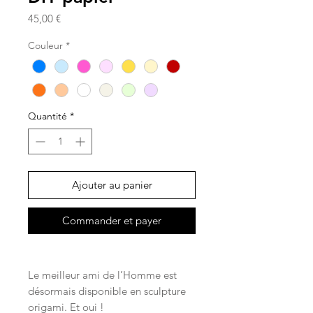
Prix
45,00 €
Couleur
*
Quantité
*
Ajouter au panier
Commander et payer
Le meilleur ami de l’Homme est
désormais disponible en sculpture
origami. Et oui !